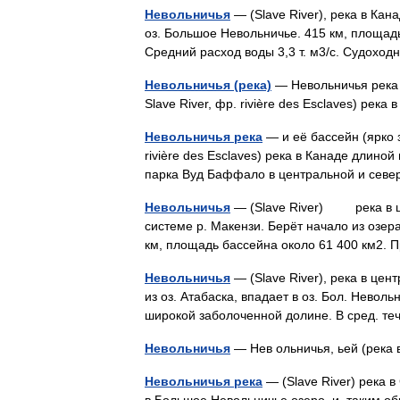
Невольничья
— (Slave River), река в Кана
оз. Большое Невольничье. 415 км, площадь
Средний расход воды 3,3 т. м3/с. Судох
Невольничья (река)
— Невольничья река 
Slave River, фр. rivière des Esclaves) рек
Невольничья река
— и её бассейн (ярко з
rivière des Esclaves) река в Канаде длино
парка Вуд Баффало в центральной и сев
Невольничья
— (Slave River) река в це
системе р. Макензи. Берёт начало из озер
км, площадь бассейна около 61 400 км2.
Невольничья
— (Slave River), река в цен
из оз. Атабаска, впадает в оз. Бол. Невольн
широкой заболоченной долине. В сред. т
Невольничья
— Нев ольничья, ьей (река
Невольничья река
— (Slave River) река 