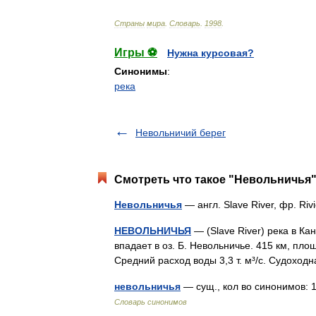
Страны
мира
.
Словарь
.
1998
.
Игры ⚽
Нужна курсовая?
Синонимы
:
река
Невольничий берег
Смотреть что такое "Невольничья"
Невольничья
— англ. Slave River, фр. Ri
НЕВОЛЬНИЧЬЯ
— (Slave River) река в Ка
впадает в оз. Б. Невольничье. 415 км, пло
Средний расход воды 3,3 т. м³/с. Судохо
невольничья
— сущ., кол во синонимов: 
Словарь синонимов