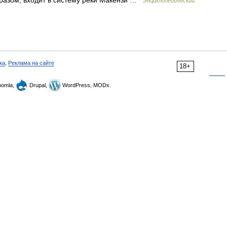
бразом, входит в систему реки Макензи …
Энциклопедический
ка
,
Реклама на сайте
18+
omla,
Drupal,
WordPress, MODx.