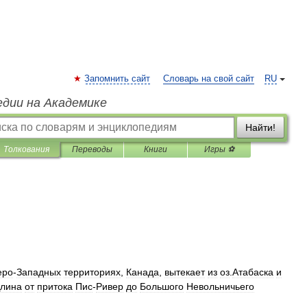
Запомнить сайт
Словарь на свой сайт
RU
едии на Академике
Найти!
Толкования
Переводы
Книги
Игры ⚽
еро
-
Западных
территориях
,
Канада
,
вытекает
из
оз
.
Атабаска
и
лина
от
притока
Пис
-
Ривер
до
Большого
Невольничьего