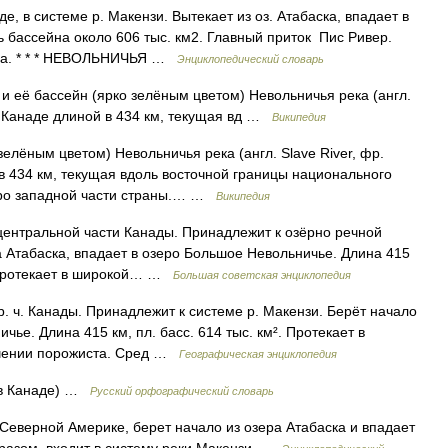
де, в системе р. Макензи. Вытекает из оз. Атабаска, впадает в
 бассейна около 606 тыс. км2. Главный приток Пис Ривер.
одна. * * * НЕВОЛЬНИЧЬЯ …
Энциклопедический словарь
и её бассейн (ярко зелёным цветом) Невольничья река (англ.
а в Канаде длиной в 434 км, текущая вд …
Википедия
елёным цветом) Невольничья река (англ. Slave River, фр.
й в 434 км, текущая вдоль восточной границы национального
еро западной части страны.… …
Википедия
нтральной части Канады. Принадлежит к озёрно речной
а Атабаска, впадает в озеро Большое Невольничье. Длина 415
 Протекает в широкой… …
Большая советская энциклопедия
тр. ч. Канады. Принадлежит к системе р. Макензи. Берёт начало
ичье. Длина 415 км, пл. басс. 614 тыс. км². Протекает в
ечении порожиста. Сред …
Географическая энциклопедия
 в Канаде) …
Русский орфографический словарь
в Северной Америке, берет начало из озера Атабаска и впадает