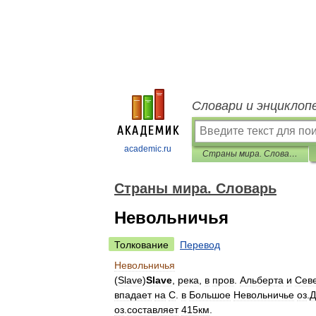
Словари и энциклоп
academic.ru
Страны мира. Словарь
Страны мира. Словарь
Невольничья
Толкование
Перевод
Невольничья
(
Slave
)
Slave
,
река
,
в
пров
.
Альберта
и
Сев
впадает
на
С
.
в
Большое
Невольничье
оз
.
Д
оз
.
составляет
415км
.