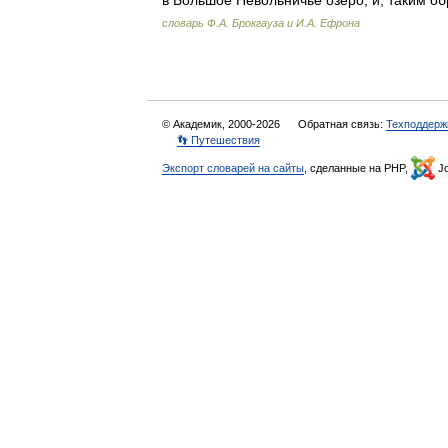
в Большое Невольничье озеро, и, таким о
словарь Ф.А. Брокгауза и И.А. Ефрона
© Академик, 2000-2026
Обратная связь:
Техподдерж
👣 Путешествия
Экспорт словарей на сайты
, сделанные на PHP,
Jo