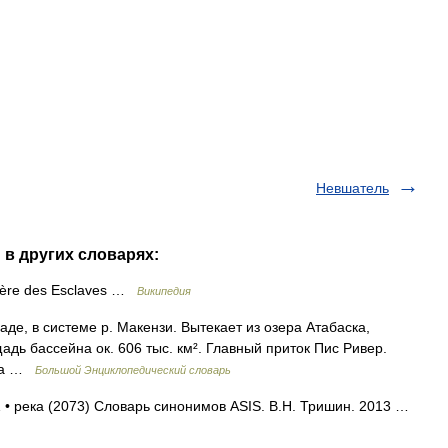
Невшатель
 в других словарях:
vière des Esclaves …
Википедия
наде, в системе р. Макензи. Вытекает из озера Атабаска,
щадь бассейна ок. 606 тыс. км². Главный приток Пис Ривер.
дна …
Большой Энциклопедический словарь
1 • река (2073) Словарь синонимов ASIS. В.Н. Тришин. 2013 …